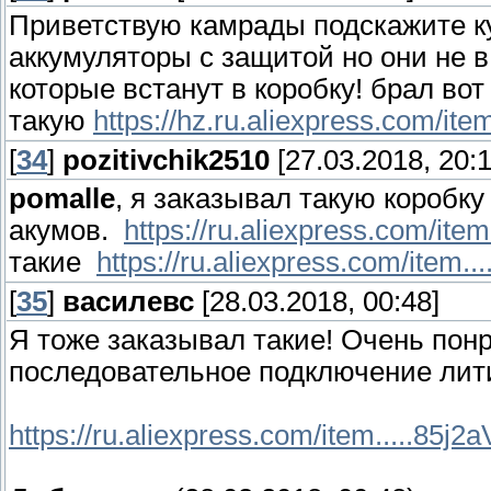
Приветствую камрады подскажите ку
аккумуляторы с защитой но они не в
которые встанут в коробку! брал вот
такую
https://hz.ru.aliexpress.com/it
[
34
]
pozitivchik2510
[27.03.2018, 20:1
pomalle
, я заказывал такую коробку
акумов.
https://ru.aliexpress.com/it
такие
https://ru.aliexpress.com/item.
[
35
]
василевс
[28.03.2018, 00:48]
Я тоже заказывал такие! Очень пон
последовательное подключение лит
https://ru.aliexpress.com/item.....85j2a