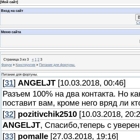
[
Мой сайт
]
Вход на сайт
В
Ст
Меню сайта
Страница
3
из
3
«
1
2
3
Форум
»
Конструктив
»
Питание для фортуны.
Питание для фортуны.
[
31
]
ANGELJT
[10.03.2018, 00:46]
Разъем 100% на два контакта. Но 
поставит вам, кроме него вряд ли кт
[
32
]
pozitivchik2510
[10.03.2018, 20:2
ANGELJT
, Спасибо,теперь с увере
[
33
]
pomalle
[27.03.2018, 19:16]