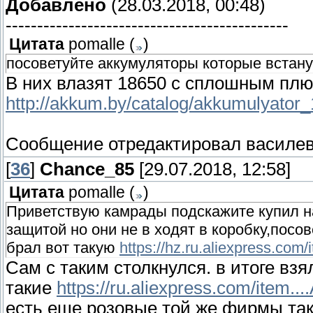
Добавлено
(28.03.2018, 00:48)
---------------------------------------------
Цитата
pomalle
(
)
посоветуйте аккумуляторы которые встану
В них влазят 18650 с сплошным пл
http://akkum.by/catalog/akkumulyato
Сообщение отредактировал
василе
[
36
]
Chance_85
[29.07.2018, 12:58]
Цитата
pomalle
(
)
Приветствую камрады подскажите купил на
защитой но они не в ходят в коробку,посо
брал вот такую
https://hz.ru.aliexpress.com
Сам с таким столкнулся. в итоге взя
такие
https://ru.aliexpress.com/item.
есть еще розовые той же фирмы так 