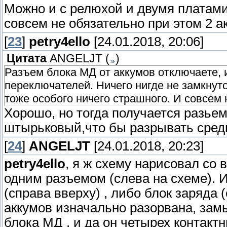
Можно и с релюхой и двумя платами 
совсем не обязательно при этом 2 а
[
23
]
petry4ello
[24.01.2018, 20:06]
Цитата
ANGELJT
(
)
Разъем блока МД от аккумов отключаете, и
переключателей. Ничего нигде не замкнут
тоже особого ничего страшного. И совсем 
Хорошо, но тогда получается разье
штырьковый,что бы разрывать средню
[
24
]
ANGELJT
[24.01.2018, 20:23]
petry4ello
, я ж схему нарисовал со 
одним разъемом (слева на схеме). 
(справа вверху) , либо блок заряда 
аккумов изначально разорвана, зам
блока МД , и да он четырех контакт