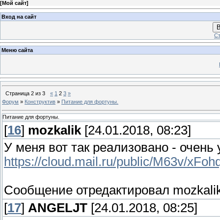
[
Мой сайт
]
Вход на сайт
В
Ст
Меню сайта
Страница
2
из
3
«
1
2
3
»
Форум
»
Конструктив
»
Питание для фортуны.
Питание для фортуны.
[
16
]
mozkalik
[24.01.2018, 08:23]
У меня вот так реализовано - очень
https://cloud.mail.ru/public/M63v/xFoh
Сообщение отредактировал
mozkali
[
17
]
ANGELJT
[24.01.2018, 08:25]