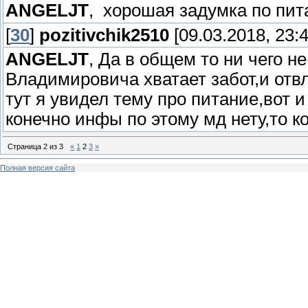
ANGELJT
, хорошая задумка по пи
[
30
]
pozitivchik2510
[09.03.2018, 23:4
ANGELJT
, Да в общем то ни чего 
Владимировича хватает забот,и отвл
тут я увидел тему про питание,вот 
конечно инфы по этому мд нету,то ко
Страница
2
из
3
«
1
2
3
»
Полная версия сайта