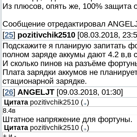
Из плюсов, опять же, 100% защита о
Сообщение отредактировал
ANGEL
[
25
]
pozitivchik2510
[08.03.2018, 23:5
Подскажите я планирую запитать фор
полном заряде аккумы дают 4.2 в,в 
И сколько пинов на разъёме фортуны 
Плата зарядки аккумов не планирует
стационарной зарядке.
[
26
]
ANGELJT
[09.03.2018, 01:30]
Цитата
pozitivchik2510
(
)
8.4в
Штатное напряжение для фортуны.
Цитата
pozitivchik2510
(
)
+ и -