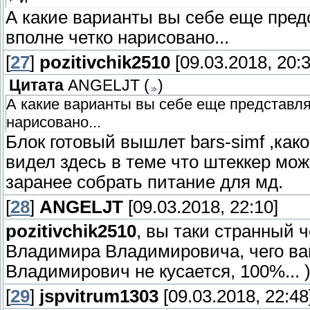
А какие варианты вы себе еще пред
вполне четко нарисовано...
[
27
]
pozitivchik2510
[09.03.2018, 20:3
Цитата
ANGELJT
(
)
А какие варианты вы себе еще представля
нарисовано...
Блок готовый вышлет bars-simf ,как
видел здесь в теме что штеккер мож
заранее собрать питание для мд.
[
28
]
ANGELJT
[09.03.2018, 22:10]
pozitivchik2510
, вы таки странный ч
Владимира Владимировича, чего ва
Владимирович не кусается, 100%... )
[
29
]
jspvitrum1303
[09.03.2018, 22:48