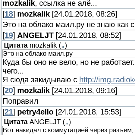
mozkalik
, ссылка не алё...
[
18
]
mozkalik
[24.01.2018, 08:26]
Это на облако маил.ру не знаю как 
[
19
]
ANGELJT
[24.01.2018, 08:52]
Цитата
mozkalik
(
)
Это на облако маил.ру
Куда бы оно не вело, но не работае
чего...
Я сюда закидываю с
http://img.radiok
[
20
]
mozkalik
[24.01.2018, 09:16]
Поправил
[
21
]
petry4ello
[24.01.2018, 15:53]
Цитата
ANGELJT
(
)
Вот накидал с коммутацией через разъем,