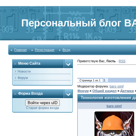
Персональный блог BA
Главная
Регистрация
Вход
Приветствую Вас
,
Гость
·
RSS
Меню Сайта
Новости
Форум
1
Страница
1
из
1
Модератор форума:
bars-simf
Форум
»
Общий раздел
»
Датчики
Форма Входа
Технология изготовления д
Войти через uID
bars-simf
Старая форма входа