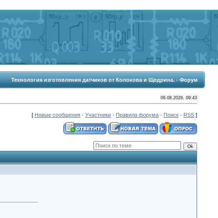
Технология изготовления датчиков от Колокова и Щедрина. - Форум
09.08.2026, 09:43
[
Новые сообщения
·
Участники
·
Правила форума
·
Поиск
·
RSS
]