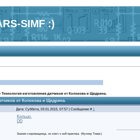
RS-SIMF :)
»
Технология изготовления датчиков от Колокова и Щедрина.
атчиков от Колокова и Щедрина.
Дата: Суббота, 03.01.2015, 07:57 | Сообщение #
1
Кольцо.
DD
Знание-сокровищница, но ключ к ней-практика. (Фуллер Томас)