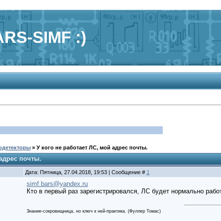
RS-SIMF :)
одетекторы
»
У кого не работает ЛС, мой адрес почты.
 адрес почты.
Дата: Пятница, 27.04.2018, 19:53 | Сообщение #
1
simf.bars@yandex.ru
Кто в первый раз зарегистрировался, ЛС будет нормально работ
Знание-сокровищница, но ключ к ней-практика. (Фуллер Томас)