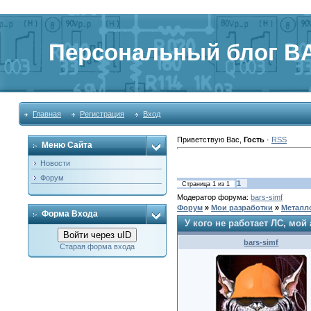
Персональный блог BA
Главная
Регистрация
Вход
Приветствую Вас
,
Гость
·
RSS
Меню Сайта
Новости
Форум
1
Страница
1
из
1
Модератор форума:
bars-simf
Форум
»
Мои разработки
»
Металл
Форма Входа
У кого не работает ЛС, мой
Войти через uID
bars-simf
Старая форма входа