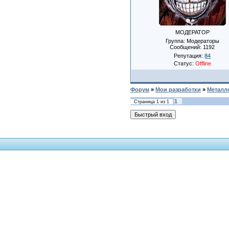
МОДЕРАТОР
Группа: Модераторы
Сообщений:
1192
Репутация:
84
Статус:
Offline
Форум
»
Мои разработки
»
Металл
1
Страница
1
из
1