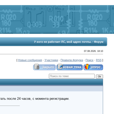
У кого не работает ЛС, мой адрес почты. - Форум
07.08.2026, 18:10
[
Новые сообщения
·
Участники
·
Правила форума
·
Поиск
·
RSS
]
ать после 24 часов, с момента регистрации.