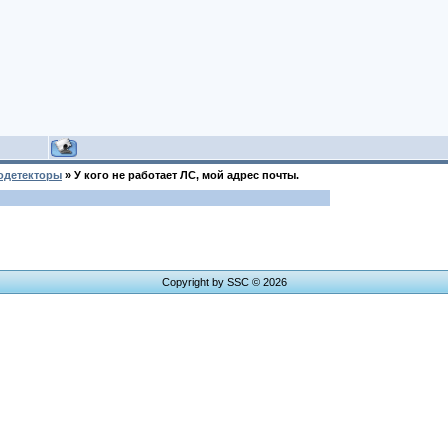
одетекторы
»
У кого не работает ЛС, мой адрес почты.
Copyright by SSC © 2026