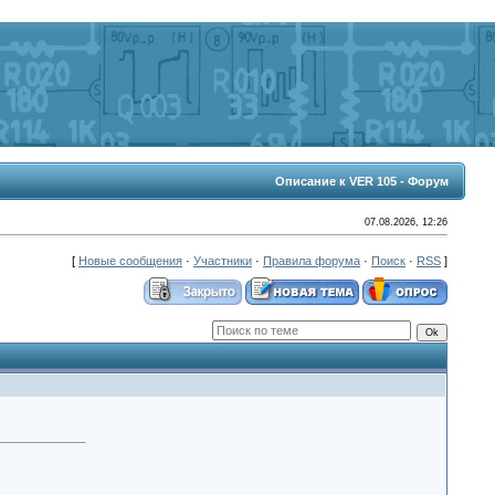
Описание к VER 105 - Форум
07.08.2026, 12:26
[
Новые сообщения
·
Участники
·
Правила форума
·
Поиск
·
RSS
]