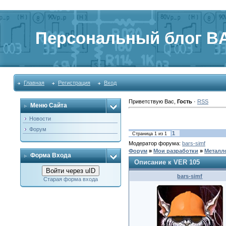
Персональный блог BA
Главная
Регистрация
Вход
Приветствую Вас
,
Гость
·
RSS
Меню Сайта
Новости
Форум
1
Страница
1
из
1
Модератор форума:
bars-simf
Форум
»
Мои разработки
»
Металл
Форма Входа
Описание к VER 105
Войти через uID
bars-simf
Старая форма входа