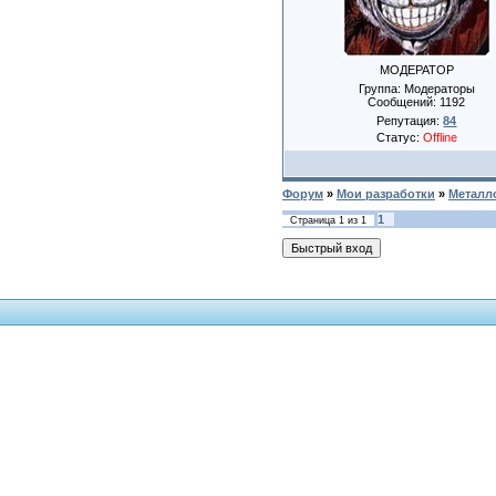
МОДЕРАТОР
Группа: Модераторы
Сообщений:
1192
Репутация:
84
Статус:
Offline
Форум
»
Мои разработки
»
Металл
1
Страница
1
из
1