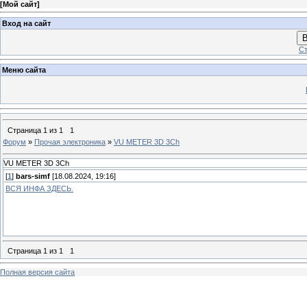
[
Мой сайт
]
Вход на сайт
В
Ст
Меню сайта
Страница
1
из
1
1
Форум
»
Прочая электроника
»
VU METER 3D 3Ch
VU METER 3D 3Ch
[
1
]
bars-simf
[18.08.2024, 19:16]
ВСЯ ИНФА ЗДЕСЬ.
Страница
1
из
1
1
Полная версия сайта