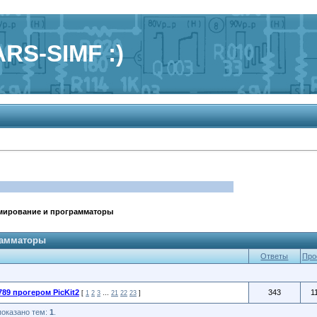
RS-SIMF :)
мирование и программаторы
рамматоры
Ответы
Про
89 прогером PicKit2
343
1
[
1
2
3
…
21
22
23
]
показано тем:
1
.