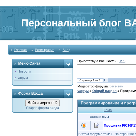
Персональный блог BA
Главная
Регистрация
Вход
Приветствую Вас
,
Гость
·
RSS
Меню Сайта
Новости
Форум
1
Страница
1
из
1
Модератор форума:
bars-simf
Форум
»
Общий раздел
»
Програм
Форма Входа
Войти через uID
Программирование и прог
Старая форма входа
Тема
Важные темы
Прошивка PIC16F17
В этом форуме тем:
1
. На странице 