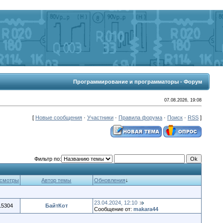
Программирование и программаторы - Форум
07.08.2026, 19:08
[
Новые сообщения
·
Участники
·
Правила форума
·
Поиск
·
RSS
]
Фильтр по:
смотры
Автор темы
Обновления
↓
23.04.2024, 12:10
15304
БайтКот
Сообщение от:
makara44