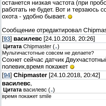
останется низкая частота (при проб
работать не будет. Вот и терзаюсь 
охота - удобно бывает.
Сообщение отредактировал
Chipmas
[
93
]
василевс
[24.10.2018, 20:26]
Цитата
Chipmaster
(
)
Мультичастотные совсем не делаете?
Сохнет сейчас датчик Двухчастотный
полевик,время покажет
[
94
]
Chipmaster
[24.10.2018, 20:42]
василевс
,
Цитата
василевс
(
)
время покажет smile