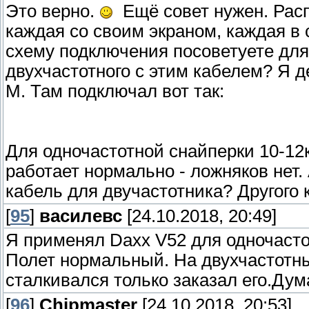
Это верно.
Ещё совет нужен. Расп
каждая со своим экраном, каждая в 
схему подключения посоветуете для
двухчастотного с этим кабелем? Я де
М. Там подключал вот так:
Для одночастотной снайперки 10-12к
работает нормально - ложняков нет.
кабель для двучастотника? Другого к
[
95
]
василевс
[24.10.2018, 20:49]
Я применял Daxx V52 для одночастот
Полет нормальный. На двухчастотны
сталкивался только заказал его.Дума
[
96
]
Chipmaster
[24.10.2018, 20:53]