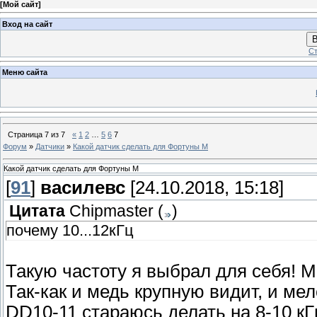
[
Мой сайт
]
Вход на сайт
В
Ст
Меню сайта
Страница
7
из
7
«
1
2
…
5
6
7
Форум
»
Датчики
»
Какой датчик сделать для Фортуны М
Какой датчик сделать для Фортуны М
[
91
]
василевс
[24.10.2018, 15:18]
Цитата
Chipmaster
(
)
почему 10...12кГц
Такую частоту я выбрал для себя! М
Так-как и медь крупную видит, и ме
DD10-11 стараюсь делать на 8-10 кГ