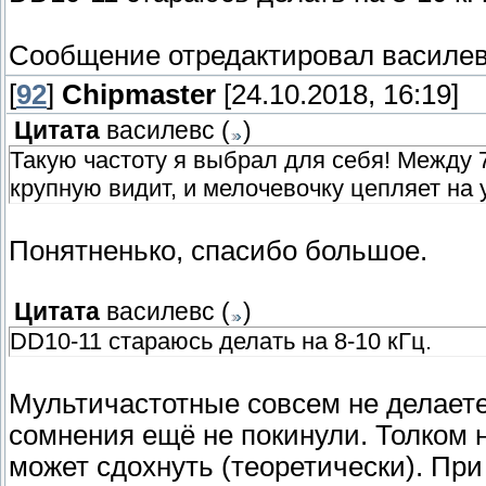
Сообщение отредактировал
василе
[
92
]
Chipmaster
[24.10.2018, 16:19]
Цитата
василевс
(
)
Такую частоту я выбрал для себя! Между 7
крупную видит, и мелочевочку цепляет на у
Понятненько, спасибо большое.
Цитата
василевс
(
)
DD10-11 стараюсь делать на 8-10 кГц.
Мультичастотные совсем не делаете
сомнения ещё не покинули. Толком н
может сдохнуть (теоретически). При