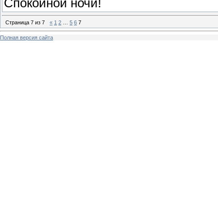
Спокойной ночи!
Страница
7
из
7
«
1
2
…
5
6
7
Полная версия сайта