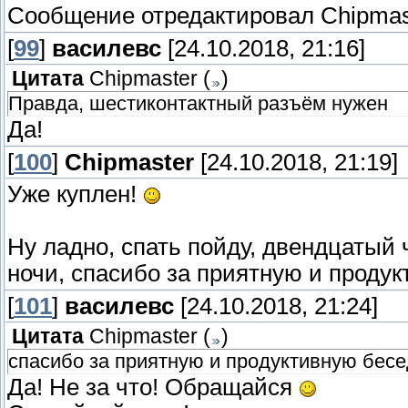
Сообщение отредактировал
Chipmas
[
99
]
василевс
[24.10.2018, 21:16]
Цитата
Chipmaster
(
)
Правда, шестиконтактный разъём нужен
Да!
[
100
]
Chipmaster
[24.10.2018, 21:19]
Уже куплен!
Ну ладно, спать пойду, двендцатый ч
ночи, спасибо за приятную и проду
[
101
]
василевс
[24.10.2018, 21:24]
Цитата
Chipmaster
(
)
спасибо за приятную и продуктивную бесе
Да! Не за что! Обращайся