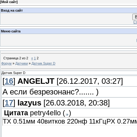
[
Мой сайт
]
Вход на сайт
В
Ст
Меню сайта
Страница
2
из
2
«
1
2
Форум
»
Датчики
»
Датчик Super D
Датчик Super D
[
16
]
ANGELJT
[26.12.2017, 03:27]
А если безрезонанс?....... )
[
17
]
lazyus
[26.03.2018, 20:38]
Цитата
petry4ello
(
)
ТХ 0.51мм 40витков 220нф 11кГцРХ 0.27мм