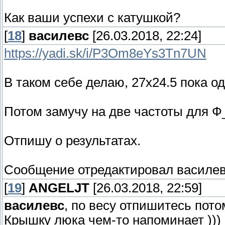
Как ваши успехи с катушкой?
[
18
]
василевс
[26.03.2018, 22:24]
https://yadi.sk/i/P3Om8eYs3Tn7UN
В таком себе делаю, 27х24.5 пока о
Потом замучу на две частоты для 
Отпишу о результатах.
Сообщение отредактировал
василе
[
19
]
ANGELJT
[26.03.2018, 22:59]
василевс
, по весу отпишитесь пото
Крышку люка чем-то напоминает )))