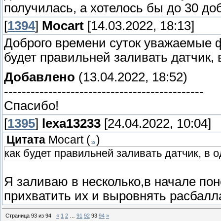
получилась, а хотелось бы до 30 до
[
1394
]
Mocart
[14.03.2022, 18:13]
Доброго времени суток уважаемые 
будет правильней заливать датчик, 
Добавлено
(13.04.2022, 18:52)
---------------------------------------------
Спасибо!
[
1395
]
lexa13233
[24.04.2022, 10:04]
Цитата
Mocart
(
)
как будет правильней заливать датчик, в 
Я заливаю в несколько,в начале по
прихватить их и выровнять расбалла
Страница
93
из
94
«
1
2
…
91
92
93
94
»