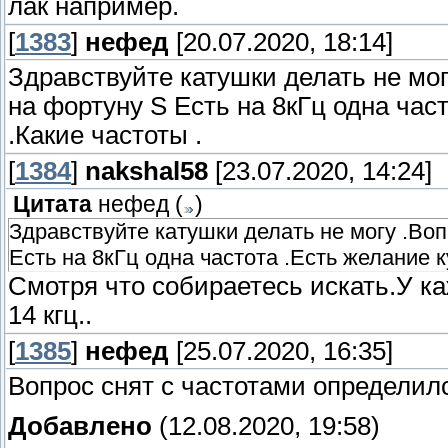
лак например.
[
1383
]
нефед
[20.07.2020, 18:14]
Здравствуйте катушки делать не мог
на фортуну S Есть на 8кГц одна час
.Какие частоты .
[
1384
]
nakshal58
[23.07.2020, 14:24]
Цитата
нефед
(
)
Здравствуйте катушки делать не могу .Воп
Есть на 8кГц одна частота .Есть желание к
Смотря что собираетесь искать.У ка
14 кгц..
[
1385
]
нефед
[25.07.2020, 16:35]
Вопрос снят с частотами определил
Добавлено
(12.08.2020, 19:58)