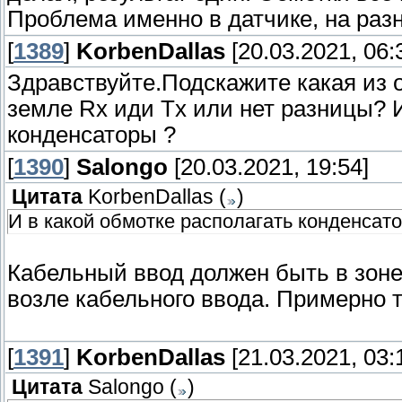
Проблема именно в датчике, на раз
[
1389
]
KorbenDallas
[20.03.2021, 06:
Здравствуйте.Подскажите какая из 
земле Rx иди Tx или нет разницы? И
конденсаторы ?
[
1390
]
Salongo
[20.03.2021, 19:54]
Цитата
KorbenDallas
(
)
И в какой обмотке располагать конденсат
Кабельный ввод должен быть в зон
возле кабельного ввода. Примерно т
[
1391
]
KorbenDallas
[21.03.2021, 03:
Цитата
Salongo
(
)