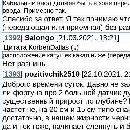
Кабельный ввод должен быть в зоне пере
ввода. Примерно так.
Спасибо за ответ. Я так понимаю чт
(передающая или приемная) без ра
[
1392
]
Salongo
[21.03.2021, 13:21]
Цитата
KorbenDallas
(
)
расположение катушек какая ниже (перед
Нет разницы.
[
1393
]
pozitivchik2510
[22.10.2021, 2
Доброго времени суток. Давно не за
ли фортуна про 2 большой датчик ду
существенный прирост по глубине? Е
частот не, на 20 см и 15 см типо сн
достаточно, в нашем жирности черно
да и ток тоже, начинает слепнуть и 