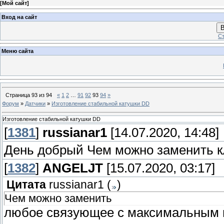
[
Мой сайт
]
Вход на сайт
В
Ст
Меню сайта
Страница
93
из
94
«
1
2
…
91
92
93
94
»
Форум
»
Датчики
»
Изготовление стабильной катушки DD
Изготовление стабильной катушки DD
[
1381
]
russianar1
[14.07.2020, 14:48]
День добрый Чем можно заменить к
[
1382
]
ANGELJT
[15.07.2020, 03:17]
Цитата
russianar1
(
)
Чем можно заменить
любое связующее с максимальным п