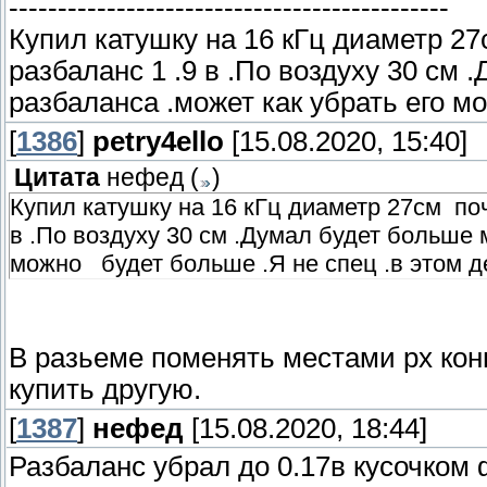
---------------------------------------------
Купил катушку на 16 кГц диаметр 27
разбаланс 1 .9 в .По воздуху 30 см 
разбаланса .может как убрать его м
[
1386
]
petry4ello
[15.08.2020, 15:40]
Цитата
нефед
(
)
Купил катушку на 16 кГц диаметр 27см поч
в .По воздуху 30 см .Думал будет больше м
можно будет больше .Я не спец .в этом д
В разьеме поменять местами рх кон
купить другую.
[
1387
]
нефед
[15.08.2020, 18:44]
Разбаланс убрал до 0.17в кусочком