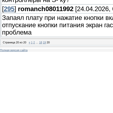
[
295
]
romanch08011992
[24.04.2026, 
Запаял плату при нажатие кнопки в
отпускание кнопки питания экран га
проблема
Страница
20
из
20
«
1
2
…
18
19
20
Полная версия сайта