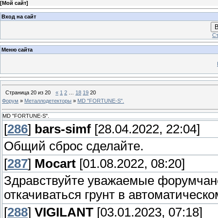
[
Мой сайт
]
Вход на сайт
В
Ст
Меню сайта
Страница
20
из
20
«
1
2
…
18
19
20
Форум
»
Металлодетекторы
»
MD "FORTUNE-S".
MD "FORTUNE-S".
[
286
]
bars-simf
[28.04.2022, 22:04]
Общий сброс сделайте.
[
287
]
Mocart
[01.08.2022, 08:20]
Здравствуйте уважаемые форумчане
откачиваться грунт в автоматическ
[
288
]
VIGILANT
[03.01.2023, 07:18]