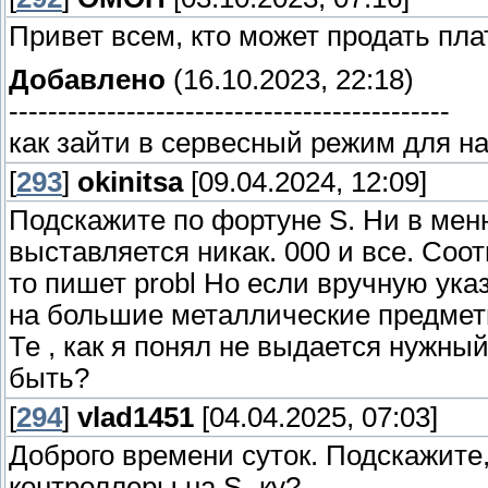
Привет всем, кто может продать пла
Добавлено
(16.10.2023, 22:18)
---------------------------------------------
как зайти в сервесный режим для н
[
293
]
okinitsa
[09.04.2024, 12:09]
Подскажите по фортуне S. Ни в меню
выставляется никак. 000 и все. Соо
то пишет probl Но если вручную ука
на большие металлические предметы
Те , как я понял не выдается нужный
быть?
[
294
]
vlad1451
[04.04.2025, 07:03]
Доброго времени суток. Подскажите
контроллеры на S- ку?