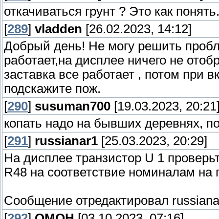
откачиваться грунт ? Это как понят
[
289
]
vladden
[26.02.2023, 14:12]
Добрый день! Не могу решить пробл
работает,на дисплее ничего не отоб
заставка все работает , потом при 
подскажите пож.
[
290
]
susuman700
[19.03.2023, 20:21
копать надо на бывших деревнях, п
[
291
]
russianar1
[25.03.2023, 20:29]
На дисплее транзистор U 1 проверьт
R48 на соответствие номиналам на 
Сообщение отредактировал
russiana
[
292
]
OMOH
[03.10.2023, 07:16]