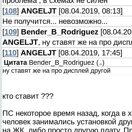
проблема , в схемах не силен
[
108
]
ANGELJT
[08.04.2019, 08:13]
Не получится... невозможно...
[
109
]
Bender_B_Rodriguez
[08.04.20
ANGELJT
, ну ставят же на про дисп
[
110
]
ANGELJT
[08.04.2019, 17:45]
Цитата
Bender_B_Rodriguez
(
)
ну ставят же на про дисплей другой
кто ставит ???
ПС некоторое время назад, когда в 
человек занимались установкой дру
на ЖК, либо просто другую плату. П