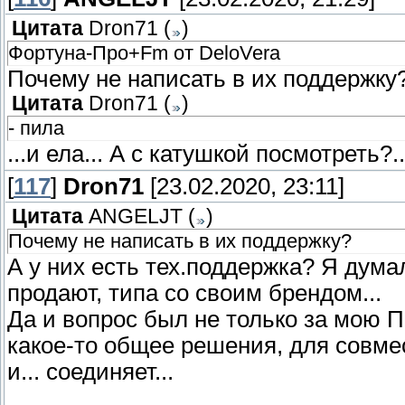
Цитата
Dron71
(
)
Фортуна-Про+Fm от DeloVera
Почему не написать в их поддержку
Цитата
Dron71
(
)
- пила
...и ела... А с катушкой посмотреть?..
[
117
]
Dron71
[23.02.2020, 23:11]
Цитата
ANGELJT
(
)
Почему не написать в их поддержку?
А у них есть тех.поддержка? Я думал
продают, типа со своим брендом...
Да и вопрос был не только за мою 
какое-то общее решения, для совмест
и... соединяет...