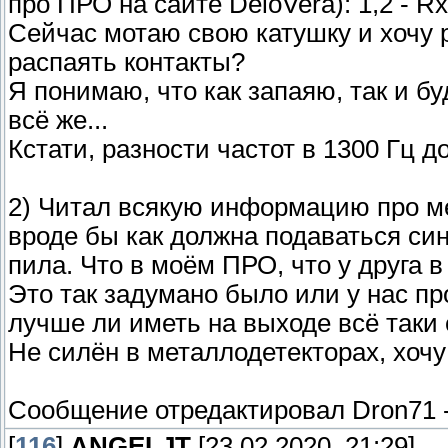
про ПРО на сайте DeloVera): 1,2 - Rx,
Сейчас мотаю свою катушку и хочу р
распаять контакты?
Я понимаю, что как запаяю, так и бу
всё же...
Кстати, разности частот в 1300 Гц 
2) Читал всякую информацию про ме
вроде бы как должна подаваться си
пила. Что в моём ПРО, что у друга в
Это так задумано было или у нас п
лучше ли иметь на выходе всё таки
Не силён в металлодетекторах, хочу 
Сообщение отредактировал
Dron71
[
116
]
ANGELJT
[23.02.2020, 21:29]