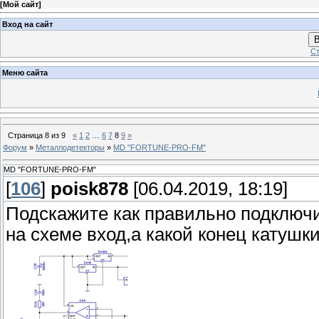
[
Мой сайт
]
Вход на сайт
В
Ст
Меню сайта
Страница
8
из
9
«
1
2
…
6
7
8
9
»
Форум
»
Металлодетекторы
»
MD "FORTUNE-PRO-FM"
MD "FORTUNE-PRO-FM"
[
106
]
poisk878
[06.04.2019, 18:19]
Подскажите как правильно подключи
на схеме вход,а какой конец катушк