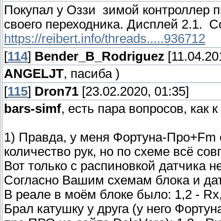
Покупал у Оззи зимой контроллер 
своего переходника. Дисплей 2.1. С
https://reibert.info/threads.....936712
[
114
]
Bender_B_Rodriguez
[11.04.20
ANGELJT
, пасиба )
[
115
]
Dron71
[23.02.2020, 01:35]
bars-simf
, есть пара вопросов, как к
1) Правда, у меня Фортуна-Про+Fm о
количество рук, но по схеме всё сов
Вот только с распиновкой датчика н
Согласно Вашим схемам блока и датчик
В реале в моём блоке было: 1,2 - Rx, 
Брал катушку у друга (у него Фортун