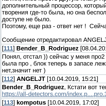
дополнительный процессор, который
творения где-то была, но она беспо
доступе не было.
Поэтому, еще раз - ответ нет ! Сейч
Сообщение отредактировал
ANGEL
[
111
]
Bender_B_Rodriguez
[08.04.20
Понял, отстал )) сейчас у меня про2 
была про , блок теперь в запасе леж
нет,значит нет )
[
112
]
ANGELJT
[10.04.2019, 15:21]
Bender_B_Rodriguez
, Кстати вот т
https://all-detectors.com/index.p....pro
[
113
]
kompotus
[10.04.2019, 17:02]