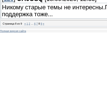
Никому старые темы не интересны.
поддержка тоже...
Страница
8
из
9
«
1
2
…
6
7
8
9
»
Полная версия сайта