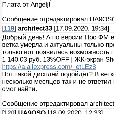
Плата от Angeljt
Сообщение отредактировал
UA9OS
[
119
]
architect33
[17.09.2020, 19:34]
Добрый день! А по версии Про ФМ 
ветка умерла и актуальны только про
только вот появилась возможность п
1 140,03 руб. 13%OFF | ЖК-экран S
https://a.aliexpress.com/_etLEz8
Вот такой дисплей подойдёт? В вет
несколько месяцев так и не ответил 
смог найти.
Сообщение отредактировал
architec
[
120
]
UA9OSQ
[18.09.2020, 12:33]