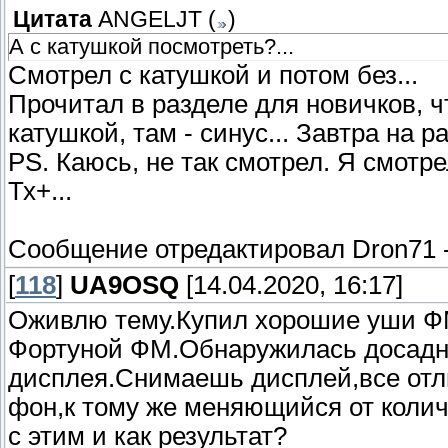
Цитата
ANGELJT
(
)
А с катушкой посмотреть?...
Смотрел с катушкой и потом без...
Прочитал в разделе для новичков, ч
катушкой, там - синус... Завтра на р
PS. Каюсь, не так смотрел. Я смотре
Тх+...
Сообщение отредактировал
Dron71
[
118
]
UA9OSQ
[14.04.2020, 16:17]
Оживлю тему.Купил хорошие уши ФМ
Фортуной ФМ.Обнаружилась досадна
дисплея.Снимаешь дисплей,все отл
фон,к тому же меняющийся от колич
с этим и как результат?