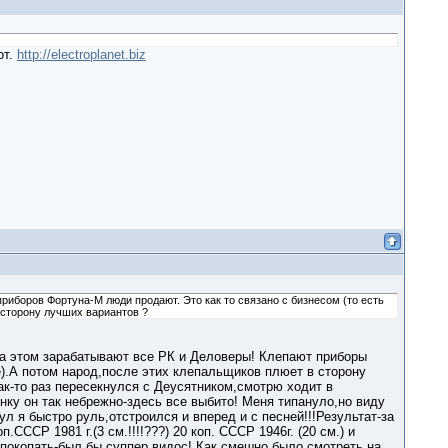
от.
http://electroplanet.biz
риборов Фортуна-М люди продают. Это как то связано с бизнесом (то есть
 сторону лучших вариантов ?
на этом зарабатывают все РК и Деловеры! Клепают приборы
).А потом народ,после этих клепальщиков плюет в сторону
ак-то раз пересекнулся с Деусятником,смотрю ходит в
нку он так небрежно-здесь все выбито! Меня типануло,но виду
ул я быстро руль,отстроился и вперед и с песней!!!Результат-за
п.СССР 1981 г.(3 см.!!!!???) 20 коп. СССР 1946г. (20 см.) и
а покопать-был бы суппер видос! Как смешно было смотреть на