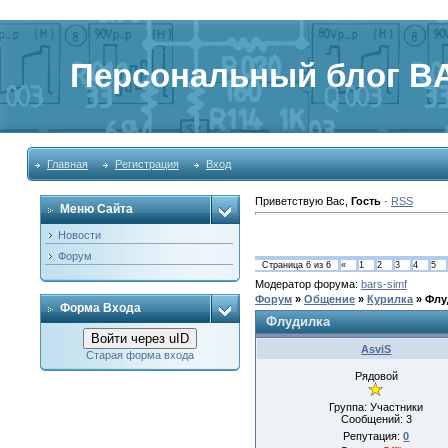
Персональный блог BA
Главная
Регистрация
Вход
Приветствую Вас
,
Гость
·
RSS
Меню Сайта
Новости
Форум
Страница
6
из
6
«
1
2
3
4
5
Модератор форума:
bars-simf
Форум
»
Общение
»
Курилка
»
Флу
Форма Входа
Флудилка
Войти через uID
AsviS
Старая форма входа
Рядовой
Группа: Участники
Сообщений:
3
Репутация:
0