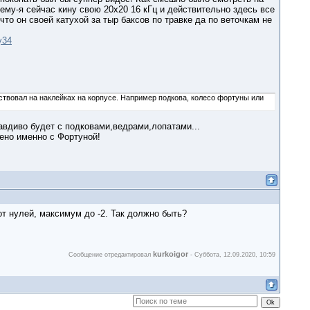
ему-я сейчас кину свою 20х20 16 кГц и действительно здесь все
то он своей катухой за тыр баксов по травке да по веточкам не
y34
ствовал на наклейках на корпусе. Например подкова, колесо фортуны или
равдиво будет с подковами,ведрами,лопатами...
дено именно с Фортуной!
от нулей, максимум до -2. Так должно быть?
kurkoigor
Сообщение отредактировал
-
Суббота, 12.09.2020, 10:59