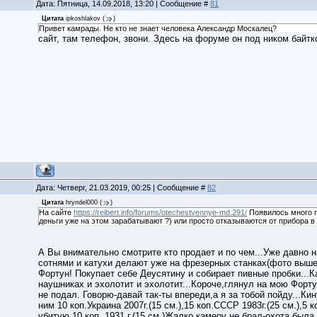
Дата: Пятница, 14.09.2018, 13:20 | Сообщение #
81
Цитата
ipkoshlakov
(
)
Привет камрады. Не кто не знает человека Александр Москалец?
сайт, там телефон, звони. Здесь на форуме он под ником байтк
Дата: Четверг, 21.03.2019, 00:25 | Сообщение #
82
Цитата
hryndel000
(
)
На сайте
https://reibert.info/forums/otechestvennye-md.291/
Появилось много п
деньги уже на этом зарабатывают ?) или просто отказываются от прибора в
А Вы внимательно смотрите кто продает и по чем...Уже давно 
сотнями и катухи делают уже на фрезерных станках(фото выше
Фортун! Покупает себе Деусятину и собирает пивные пробки...К
наушниках и эхолотит и эхолотит...Короче,глянул на мою Форту
не подал. Говорю-давай так-ты впереди,а я за тобой пойду...Кин
ним 10 коп.Украина 2007г.(15 см.),15 коп.СССР 1983г.(25 см.),5 ко
убитую 10 коп. 1931 г.(15 см.)Жалко камеру не брал-охота был