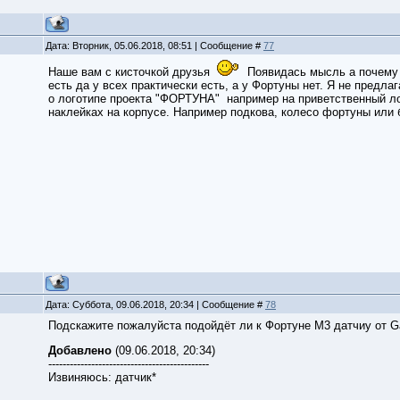
Дата: Вторник, 05.06.2018, 08:51 | Сообщение #
77
Наше вам с кисточкой друзья
Появидась мысль а почему у
есть да у всех практически есть, а у Фортуны нет. Я не предл
о логотипе проекта "ФОРТУНА" например на приветственный лог
наклейках на корпусе. Например подкова, колесо фортуны или б
Дата: Суббота, 09.06.2018, 20:34 | Сообщение #
78
Подскажите пожалуйста подойдёт ли к Фортуне М3 датчиу от Gar
Добавлено
(09.06.2018, 20:34)
---------------------------------------------
Извиняюсь: датчик*