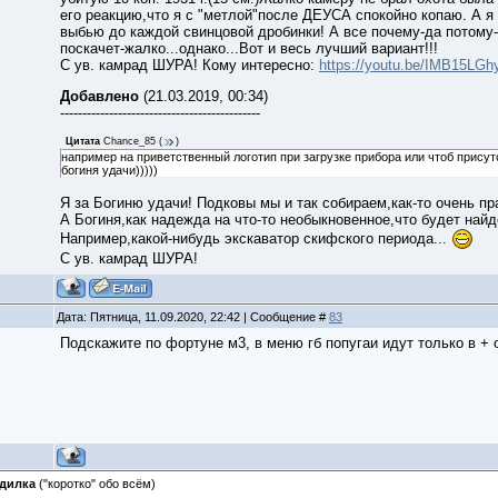
его реакцию,что я с "метлой"после ДЕУСА спокойно копаю. А я 
выбью до каждой свинцовой дробинки! А все почему-да потому-ч
поскачет-жалко...однако...Вот и весь лучший вариант!!!
С ув. камрад ШУРА! Кому интересно:
https://youtu.be/IMB15LGh
Добавлено
(21.03.2019, 00:34)
---------------------------------------------
Цитата
Chance_85
(
)
например на приветственный логотип при загрузке прибора или чтоб присут
богиня удачи)))))
Я за Богиню удачи! Подковы мы и так собираем,как-то очень п
А Богиня,как надежда на что-то необыкновенное,что будет най
Например,какой-нибудь экскаватор скифского периода...
С ув. камрад ШУРА!
Дата: Пятница, 11.09.2020, 22:42 | Сообщение #
83
Подскажите по фортуне м3, в меню гб попугаи идут только в + 
дилка
("коротко" обо всём)